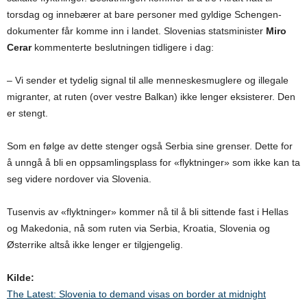
torsdag og innebærer at bare personer med gyldige Schengen-
dokumenter får komme inn i landet. Slovenias statsminister
Miro
Cerar
kommenterte beslutningen tidligere i dag:
– Vi sender et tydelig signal til alle menneskesmuglere og illegale
migranter, at ruten (over vestre Balkan) ikke lenger eksisterer. Den
er stengt.
Som en følge av dette stenger også Serbia sine grenser. Dette for
å unngå å bli en oppsamlingsplass for «flyktninger» som ikke kan ta
seg videre nordover via Slovenia.
Tusenvis av «flyktninger» kommer nå til å bli sittende fast i Hellas
og Makedonia, nå som ruten via Serbia, Kroatia, Slovenia og
Østerrike altså ikke lenger er tilgjengelig.
Kilde:
The Latest: Slovenia to demand visas on border at midnight