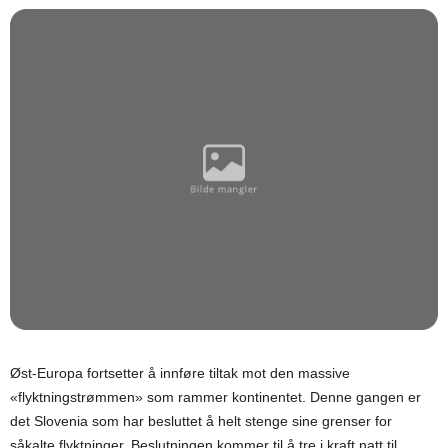
Øst-Europa fortsetter å innføre tiltak mot den massive
«flyktningstrømmen» som rammer kontinentet. Denne gangen er
det Slovenia som har besluttet å helt stenge sine grenser for
såkalte flyktninger. Beslutningen kommer til å tre i kraft natt til