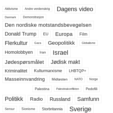
Dagens video
Aktivisme
Andre verdenskrig
Demonstrasjon
Danmark
Den nordiske motstandsbevegelsen
Europa
Donald Trump
Film
EU
Flerkultur
Geopolitikk
Gaza
Globalisme
Israel
Homolobbyen
Iran
Jødisk makt
Jødespørsmålet
Kriminalitet
LHBTQP+
Kulturmarxisme
Masseinnvandring
Midtøsten
NATO
Norge
Palestina
Pedofili
Palestinakonflikten
Politikk
Samfunn
Russland
Radio
Sverige
Storbritannia
Sensur
Sionisme