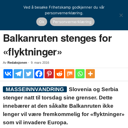
Ved å besøke Frihetskamp godkjenner du vår
personvernerklæring.
Hjem
Nyheter
Balkanruten stenges for «flyktninger»
Ok
Personvernerklæring
NYHETER
Balkanruten stenges for
«flyktninger»
Av
Redaksjonen
-
9. mars 2016
MASSEINNVANDRING
Slovenia og Serbia
stenger natt til torsdag sine grenser. Dette
innebærer at den såkalte Balkanruten ikke
lenger vil være fremkommelig for «flyktninger»
som vil invadere Europa.