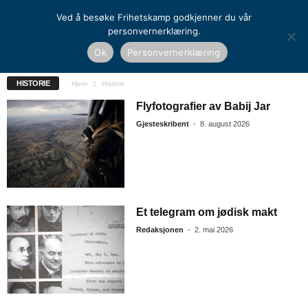
Ved å besøke Frihetskamp godkjenner du vår
personvernerklæring.
Ok
Personvernerklæring
«HOLOCAUST» UNDER LUPEN
DAGENS HISTORISKE
HISTORIE
Hjem
Historie
Flyfotografier av Babij Jar
Gjesteskribent
-
8. august 2026
Et telegram om jødisk makt
Redaksjonen
-
2. mai 2026