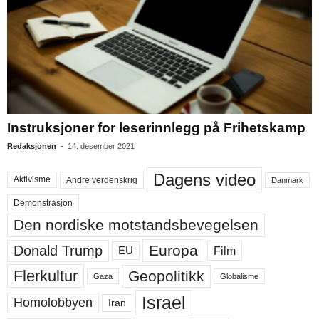
Instruksjoner for leserinnlegg på Frihetskamp
Redaksjonen
-
14. desember 2021
Dagens video
Aktivisme
Andre verdenskrig
Danmark
Demonstrasjon
Den nordiske motstandsbevegelsen
Europa
Donald Trump
Film
EU
Flerkultur
Geopolitikk
Gaza
Globalisme
Israel
Homolobbyen
Iran