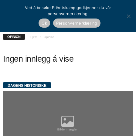
Ved å besøke Frihetskamp godkjenner du vår
personvernerklæring.
Ok
Personvernerklæring
KOMMENTAR
KRONIKK
LESERINNLEGG
VERDENSANSKUELSE
OPINION
Hjem
Opinion
Ingen innlegg å vise
DAGENS HISTORISKE