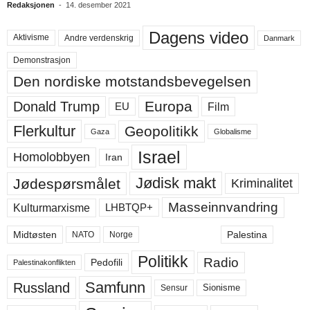
Redaksjonen
-
14. desember 2021
Dagens video
Aktivisme
Andre verdenskrig
Danmark
Demonstrasjon
Den nordiske motstandsbevegelsen
Europa
Donald Trump
Film
EU
Flerkultur
Geopolitikk
Gaza
Globalisme
Israel
Homolobbyen
Iran
Jødisk makt
Jødespørsmålet
Kriminalitet
Masseinnvandring
LHBTQP+
Kulturmarxisme
Midtøsten
Palestina
NATO
Norge
Politikk
Radio
Pedofili
Palestinakonflikten
Samfunn
Russland
Sensur
Sionisme