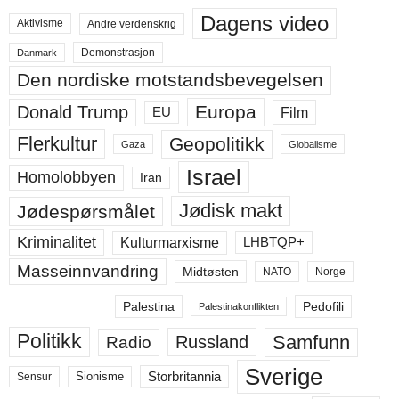
Dagens video
Aktivisme
Andre verdenskrig
Demonstrasjon
Danmark
Den nordiske motstandsbevegelsen
Europa
Donald Trump
Film
EU
Flerkultur
Geopolitikk
Gaza
Globalisme
Israel
Homolobbyen
Iran
Jødisk makt
Jødespørsmålet
Kriminalitet
LHBTQP+
Kulturmarxisme
Masseinnvandring
Midtøsten
NATO
Norge
Palestina
Pedofili
Palestinakonflikten
Politikk
Samfunn
Russland
Radio
Sverige
Storbritannia
Sensur
Sionisme