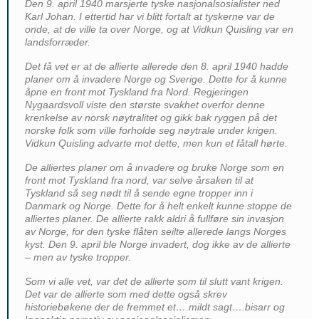
Den 9. april 1940 marsjerte tyske nasjonalsosialister ned
Karl Johan. I ettertid har vi blitt fortalt at tyskerne var de
onde, at de ville ta over Norge, og at Vidkun Quisling var en
landsforræder.
Det få vet er at de allierte allerede den 8. april 1940 hadde
planer om å invadere Norge og Sverige. Dette for å kunne
åpne en front mot Tyskland fra Nord. Regjeringen
Nygaardsvoll viste den største svakhet overfor denne
krenkelse av norsk nøytralitet og gikk bak ryggen på det
norske folk som ville forholde seg nøytrale under krigen.
Vidkun Quisling advarte mot dette, men kun et fåtall hørte.
De alliertes planer om å invadere og bruke Norge som en
front mot Tyskland fra nord, var selve årsaken til at
Tyskland så seg nødt til å sende egne tropper inn i
Danmark og Norge. Dette for å helt enkelt kunne stoppe de
alliertes planer. De allierte rakk aldri å fullføre sin invasjon
av Norge, for den tyske flåten seilte allerede langs Norges
kyst. Den 9. april ble Norge invadert, dog ikke av de allierte
– men av tyske tropper.
Som vi alle vet, var det de allierte som til slutt vant krigen.
Det var de allierte som med dette også skrev
historiebøkene der de fremmet et….mildt sagt….bisarr og