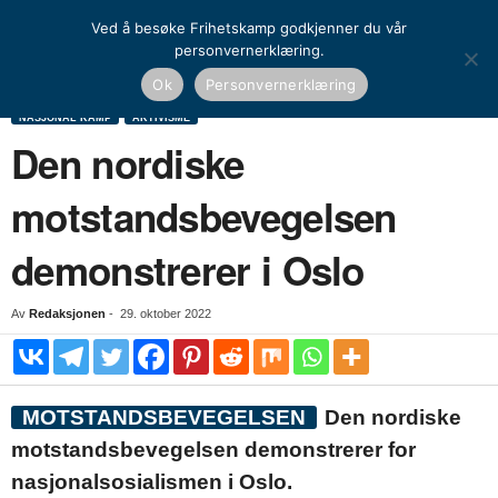
Ved å besøke Frihetskamp godkjenner du vår
personvernerklæring.
Hjem
Nasjonal kamp
Aktivisme
Den nordiske motstandsbevegelsen demonstrerer
Ok
Personvernerklæring
i Oslo
NASJONAL KAMP
AKTIVISME
Den nordiske
motstandsbevegelsen
demonstrerer i Oslo
Av
Redaksjonen
-
29. oktober 2022
MOTSTANDSBEVEGELSEN
Den nordiske
motstandsbevegelsen demonstrerer for
nasjonalsosialismen i Oslo.