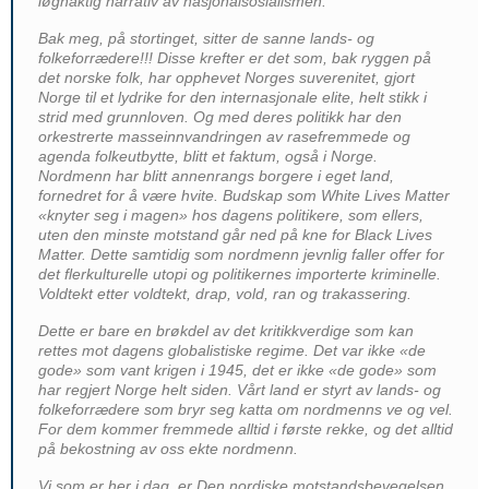
løgnaktig narrativ av nasjonalsosialismen.
Bak meg, på stortinget, sitter de sanne lands- og
folkeforrædere!!! Disse krefter er det som, bak ryggen på
det norske folk, har opphevet Norges suverenitet, gjort
Norge til et lydrike for den internasjonale elite, helt stikk i
strid med grunnloven. Og med deres politikk har den
orkestrerte masseinnvandringen av rasefremmede og
agenda folkeutbytte, blitt et faktum, også i Norge.
Nordmenn har blitt annenrangs borgere i eget land,
fornedret for å være hvite. Budskap som White Lives Matter
«knyter seg i magen» hos dagens politikere, som ellers,
uten den minste motstand går ned på kne for Black Lives
Matter. Dette samtidig som nordmenn jevnlig faller offer for
det flerkulturelle utopi og politikernes importerte kriminelle.
Voldtekt etter voldtekt, drap, vold, ran og trakassering.
Dette er bare en brøkdel av det kritikkverdige som kan
rettes mot dagens globalistiske regime. Det var ikke «de
gode» som vant krigen i 1945, det er ikke «de gode» som
har regjert Norge helt siden. Vårt land er styrt av lands- og
folkeforrædere som bryr seg katta om nordmenns ve og vel.
For dem kommer fremmede alltid i første rekke, og det alltid
på bekostning av oss ekte nordmenn.
Vi som er her i dag, er Den nordiske motstandsbevegelsen.