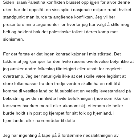
Siden Israel/Palestina konflikten blusset opp igjen for alvor denne
uken har det oppstått en viss splid i nasjonale miljøer rundt hvilket
standpunkt man burde ta angående konflikten. Jeg vil her
presentere mine argumenter for hvorfor jeg har valgt å stille meg
helt og holdent bak det palestinske folket i deres kamp mot
sionismen.
For det første er det ingen kontradiksjoner i mitt ståsted. Det
faktum at jeg kjemper for den hvite rasens overlevelse betyr ikke at
jeg ønsker andre folkeslag tilintetgjort eller utsatt for regelrett
overtramp. Jeg ser naturligvis ikke at det skulle være legitimt at
store folkemasser fra den tredje verden skulle ha en rett til å
komme til vestlige land og få subsidiert en vestlig levestandard på
bekostning av den innfødte hvite befolkningen (noe som ikke kan
forsvares hverken moralt eller økonomisk), ettersom de heller
burde holdt sin post og kjempet for sitt folk og hjemland, i
hjemlandet eller nærområder til dette.
Jeg har ingenting å tape på å fordømme nedslaktningen av