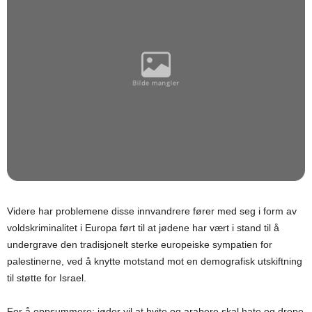
Videre har problemene disse innvandrere fører med seg i form av
voldskriminalitet i Europa ført til at jødene har vært i stand til å
undergrave den tradisjonelt sterke europeiske sympatien for
palestinerne, ved å knytte motstand mot en demografisk utskiftning
til støtte for Israel.
For å oppsummere; jøder vil at hvite og arabere skal hate og drepe