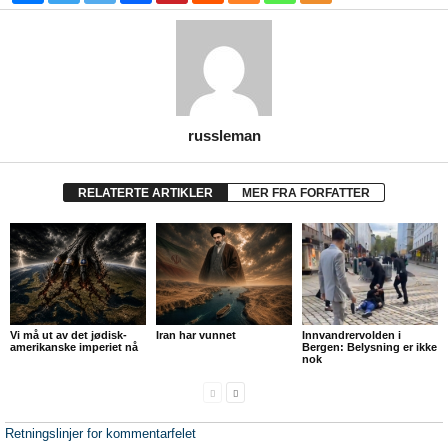
russleman
RELATERTE ARTIKLER
MER FRA FORFATTER
Vi må ut av det jødisk-
Iran har vunnet
Innvandrervolden i
amerikanske imperiet nå
Bergen: Belysning er ikke
nok
Retningslinjer for kommentarfelet