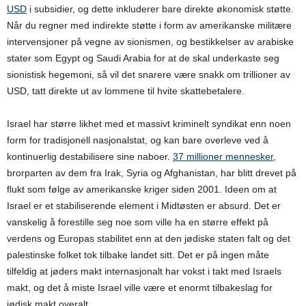
USD
i subsidier, og dette inkluderer bare direkte økonomisk støtte.
Når du regner med indirekte støtte i form av amerikanske militære
intervensjoner på vegne av sionismen, og bestikkelser av arabiske
stater som Egypt og Saudi Arabia for at de skal underkaste seg
sionistisk hegemoni, så vil det snarere være snakk om trillioner av
USD, tatt direkte ut av lommene til hvite skattebetalere.
Israel har større likhet med et massivt kriminelt syndikat enn noen
form for tradisjonell nasjonalstat, og kan bare overleve ved å
kontinuerlig destabilisere sine naboer.
37 millioner mennesker
,
brorparten av dem fra Irak, Syria og Afghanistan, har blitt drevet på
flukt som følge av amerikanske kriger siden 2001. Ideen om at
Israel er et stabiliserende element i Midtøsten er absurd. Det er
vanskelig å forestille seg noe som ville ha en større effekt på
verdens og Europas stabilitet enn at den jødiske staten falt og det
palestinske folket tok tilbake landet sitt. Det er på ingen måte
tilfeldig at jøders makt internasjonalt har vokst i takt med Israels
makt, og det å miste Israel ville være et enormt tilbakeslag for
jødisk makt overalt.