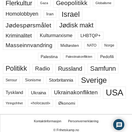
Flerkultur
Geopolitikk
Gaza
Globalisme
Israel
Homolobbyen
Iran
Jødisk makt
Jødespørsmålet
Kriminalitet
LHBTQP+
Kulturmarxisme
Masseinnvandring
Midtøsten
NATO
Norge
Palestina
Pedofili
Palestinakonflikten
Politikk
Samfunn
Russland
Radio
Sverige
Storbritannia
Sensur
Sionisme
USA
Ukrainakonflikten
Ukraina
Tyskland
Økonomi
«holocaust»
Ytringsfrihet
Kontaktinformasjon
Personvernerklæring
© Frihetskamp.no