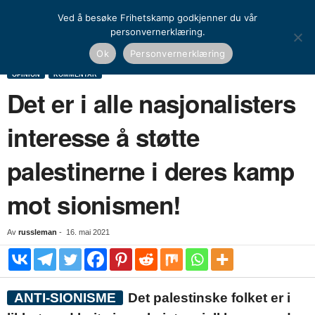
Ved å besøke Frihetskamp godkjenner du vår
personvernerklæring.
Hjem
Opinion
Kommentar
Det er i alle nasjonalisters interesse å støtte
Ok
Personvernerklæring
palestinerne i deres kamp...
OPINION
KOMMENTAR
Det er i alle nasjonalisters
interesse å støtte
palestinerne i deres kamp
mot sionismen!
Av
russleman
-
16. mai 2021
ANTI-SIONISME
Det palestinske folket er i