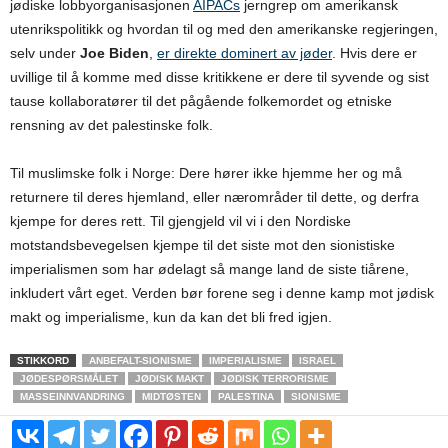
jødiske lobbyorganisasjonen
AIPACs
jerngrep om amerikansk
utenrikspolitikk og hvordan til og med den amerikanske regjeringen,
selv under
Joe Biden
,
er direkte dominert av jøder
. Hvis dere er
uvillige til å komme med disse kritikkene er dere til syvende og sist
tause kollaboratører til det pågående folkemordet og etniske
rensning av det palestinske folk.
Til muslimske folk i Norge: Dere hører ikke hjemme her og må
returnere til deres hjemland, eller nærområder til dette, og derfra
kjempe for deres rett. Til gjengjeld vil vi i den Nordiske
motstandsbevegelsen kjempe til det siste mot den sionistiske
imperialismen som har ødelagt så mange land de siste tiårene,
inkludert vårt eget. Verden bør forene seg i denne kamp mot jødisk
makt og imperialisme, kun da kan det bli fred igjen.
STIKKORD
ANBEFALT-SIONISME
IMPERIALISME
ISRAEL
JØDESPØRSMÅLET
JØDISK MAKT
JØDISK TERRORISME
MASSEINNVANDRING
MIDTØSTEN
PALESTINA
SIONISME