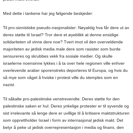
Med dette i tankene har jeg følgende beskjeder:
Til pro-sionistiske pseudo-nasjonalister: Nøyaktig hva får dere ut av
deres støtte til Israel? Tror dere et øyeblikk at denne ensidige
solidariteten vil vinne dere noe? Tvert imot vil den overveldende
majoriteten av jødisk media male dere som rasister som burde
sensureres og skrubbes vekk fra sosiale medier. Og skulle
israelerne noensinne lykkes i å ta over hele regionen ville enhver
overlevende araber sporenstreks deporteres til Europa, og hvis du
så mye som våget å hviske i protest ville du stemples som en
nazist.
Til såkalte pro-palestinske venstrevendte: Deres støtte for den
palestinske saken er hul. Deres ynkelige protester er til syvende og
sist irrelevante så lenge dere er uvillige til å kritisere maktstrukturen
som opprettholder Israel i form av internasjonal jødisk makt. Det
betyr å peke ut jødisk overrepresentasjon i media og finans, den