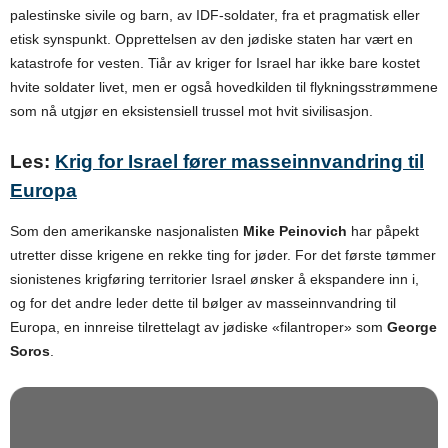
palestinske sivile og barn, av IDF-soldater, fra et pragmatisk eller
etisk synspunkt. Opprettelsen av den jødiske staten har vært en
katastrofe for vesten. Tiår av kriger for Israel har ikke bare kostet
hvite soldater livet, men er også hovedkilden til flykningsstrømmene
som nå utgjør en eksistensiell trussel mot hvit sivilisasjon.
Les:
Krig for Israel fører masseinnvandring til
Europa
Som den amerikanske nasjonalisten
Mike Peinovich
har påpekt
utretter disse krigene en rekke ting for jøder. For det første tømmer
sionistenes krigføring territorier Israel ønsker å ekspandere inn i,
og for det andre leder dette til bølger av masseinnvandring til
Europa, en innreise tilrettelagt av jødiske «filantroper» som
George
Soros
.