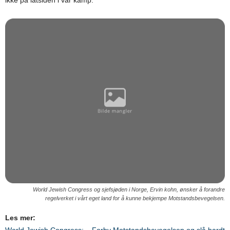
World Jewish Congress og sjefsjøden i Norge, Ervin kohn, ønsker å forandre
regelverket i vårt eget land for å kunne bekjempe Motstandsbevegelsen.
Les mer:
World Jewish Congress: – Forby Motstandsbevegelsen og slå hardt