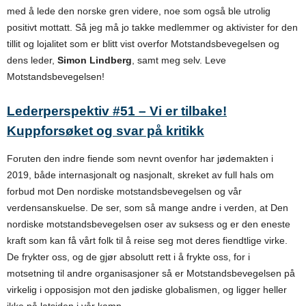
med å lede den norske gren videre, noe som også ble utrolig
positivt mottatt. Så jeg må jo takke medlemmer og aktivister for den
tillit og lojalitet som er blitt vist overfor Motstandsbevegelsen og
dens leder,
Simon Lindberg
, samt meg selv. Leve
Motstandsbevegelsen!
Lederperspektiv #51 – Vi er tilbake!
Kuppforsøket og svar på kritikk
Foruten den indre fiende som nevnt ovenfor har jødemakten i
2019, både internasjonalt og nasjonalt, skreket av full hals om
forbud mot Den nordiske motstandsbevegelsen og vår
verdensanskuelse. De ser, som så mange andre i verden, at Den
nordiske motstandsbevegelsen oser av suksess og er den eneste
kraft som kan få vårt folk til å reise seg mot deres fiendtlige virke.
De frykter oss, og de gjør absolutt rett i å frykte oss, for i
motsetning til andre organisasjoner så er Motstandsbevegelsen på
virkelig i opposisjon mot den jødiske globalismen, og ligger heller
ikke på latsiden i vår kamp.