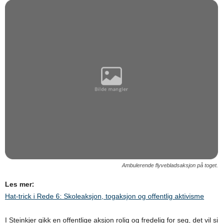
Ambulerende flyvebladsaksjon på toget.
Les mer:
Hat-trick i Rede 6: Skoleaksjon, togaksjon og offentlig aktivisme
I Steinkjer gikk en offentlige aksjon rolig og fredelig for seg, det vil si