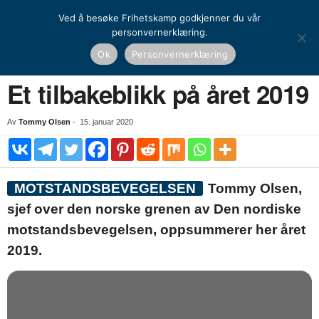
Ved å besøke Frihetskamp godkjenner du vår
personvernerklæring.
Hjem
Nasjonal kamp
Motstandsbevegelsen
Et tilbakeblikk på året 2019
Ok
Personvernerklæring
NASJONAL KAMP
MOTSTANDSBEVEGELSEN
Et tilbakeblikk på året 2019
Av
Tommy Olsen
-
15. januar 2020
MOTSTANDSBEVEGELSEN
Tommy Olsen,
sjef over den norske grenen av Den nordiske
motstandsbevegelsen, oppsummerer her året
2019.