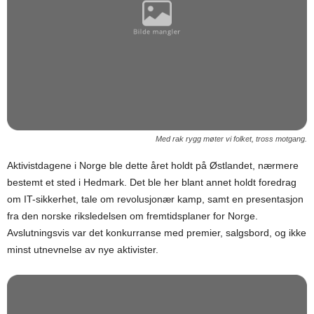
Med rak rygg møter vi folket, tross motgang.
Aktivistdagene i Norge ble dette året holdt på Østlandet, nærmere
bestemt et sted i Hedmark. Det ble her blant annet holdt foredrag
om IT-sikkerhet, tale om revolusjonær kamp, samt en presentasjon
fra den norske riksledelsen om fremtidsplaner for Norge.
Avslutningsvis var det konkurranse med premier, salgsbord, og ikke
minst utnevnelse av nye aktivister.