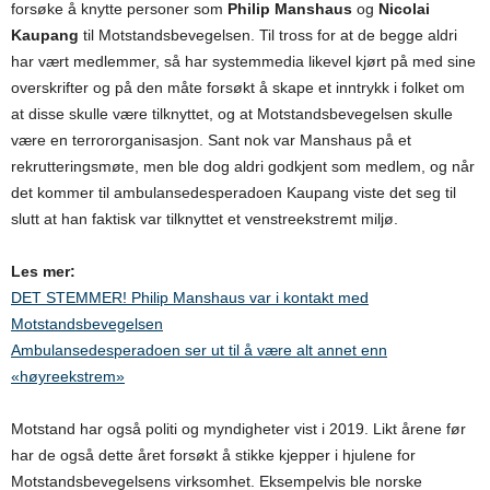
forsøke å knytte personer som
Philip Manshaus
og
Nicolai
Kaupang
til Motstandsbevegelsen. Til tross for at de begge aldri
har vært medlemmer, så har systemmedia likevel kjørt på med sine
overskrifter og på den måte forsøkt å skape et inntrykk i folket om
at disse skulle være tilknyttet, og at Motstandsbevegelsen skulle
være en terrororganisasjon. Sant nok var Manshaus på et
rekrutteringsmøte, men ble dog aldri godkjent som medlem, og når
det kommer til ambulansedesperadoen Kaupang viste det seg til
slutt at han faktisk var tilknyttet et venstreekstremt miljø.
Les mer:
DET STEMMER! Philip Manshaus var i kontakt med
Motstandsbevegelsen
Ambulansedesperadoen ser ut til å være alt annet enn
«høyreekstrem»
Motstand har også politi og myndigheter vist i 2019. Likt årene før
har de også dette året forsøkt å stikke kjepper i hjulene for
Motstandsbevegelsens virksomhet. Eksempelvis ble norske