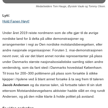
Medarbeidere Tom Hauge, Øystein Vaule og Tommy Olsen.
Lytt:
Hold Fanen Høyt!
Under året 2019 reiste nordmenn som de ofte gjør til de øvrige
nordiske land for å delta på ulike demonstrasjoner og
arrangementer i regi av Den nordiske motstandsbevegelsen, eller
andre nasjonale organisasjoner. Foruten 1. mai-demonstrasjonen
nevnt over, så var det blant annet norske representanter på plass
under Danmarks største nasjonalsosialistiske samling siden andre
verdenskrig, som da fant sted i Danmarks hovedstad København.
Til tross for 200–300 politimenn på plass som forsøkte å stikke
kjepper i hjulene ved å blant annet forsøke å ta seg frem til taleren
Jacob Andersen
og da stanse talen, så fortsatte talen til sin slutt
ettersom Motstandsbevegelsens aktivister hadde slått en ring rundt
Andersen, og på den måte klarte å holde politiet på avstand.
Se video nedenfor: