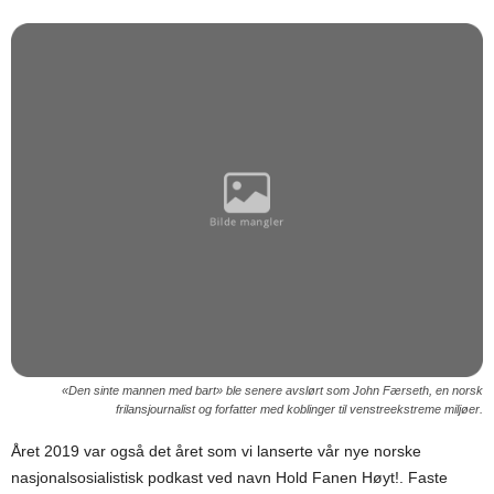
«Den sinte mannen med bart» ble senere avslørt som John Færseth, en norsk
frilansjournalist og forfatter med koblinger til venstreekstreme miljøer.
Året 2019 var også det året som vi lanserte vår nye norske
nasjonalsosialistisk podkast ved navn Hold Fanen Høyt!. Faste