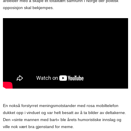
arbeider med å skape et totalitært samfunn i Norge der politisk
opposisjon skal bekjempes.
En nokså forstyrret meningsmotstander med rosa mobiltelefon
dukket opp i vinduet og var helt besatt av å ta bilder av deltakerne.
Den «sinte mannen med bart» ble årets humoristiske innslag og
ville nok vært bra gjenstand for meme.