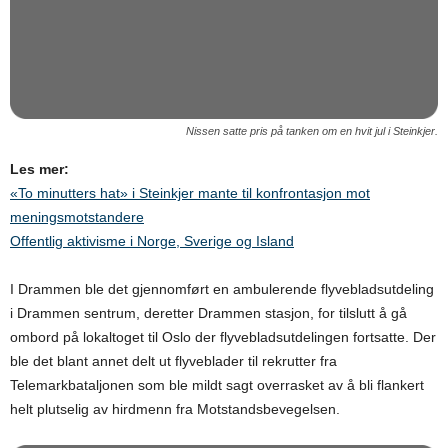
Nissen satte pris på tanken om en hvit jul i Steinkjer.
Les mer:
«To minutters hat» i Steinkjer mante til konfrontasjon mot
meningsmotstandere
Offentlig aktivisme i Norge, Sverige og Island
I Drammen ble det gjennomført en ambulerende flyvebladsutdeling
i Drammen sentrum, deretter Drammen stasjon, for tilslutt å gå
ombord på lokaltoget til Oslo der flyvebladsutdelingen fortsatte. Der
ble det blant annet delt ut flyveblader til rekrutter fra
Telemarkbataljonen som ble mildt sagt overrasket av å bli flankert
helt plutselig av hirdmenn fra Motstandsbevegelsen.