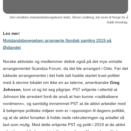
Den nordiske motstandsbevegelsens leder, Simon Lindberg, tok turen til Norge for å
holde foredrag.
Les mer:
Motstandsbevegelsen arrangerte Nordisk samling 2019 på
Østlandet
Norske aktivister og medlemmer deltok også på det mye omtalte
arrangementet Scandza Forum, da det ble arrangert i Oslo. Før det
lukkede arrangementet i det hele tatt hadde startet truet politiet
med å storme lokalet om ikke en av talerne, amerikanske
Greg
Johnson
, kom ut og lot seg pågripe. PST erkjente i ettertid at
Johnson ble arrestert fordi de anså at han kunne «radikalisere
nordmenn», og samtidig innrømmet PST at de aktivt arbeider med
å bekjempe politiske miljøer som er i opposisjon til dagens politikk,
og at de aktivt forsøker å holde nede rekrutteringen og antallet så
lavt som mulig. Med dette erkjente PST og politi i 2019 at de aktivt