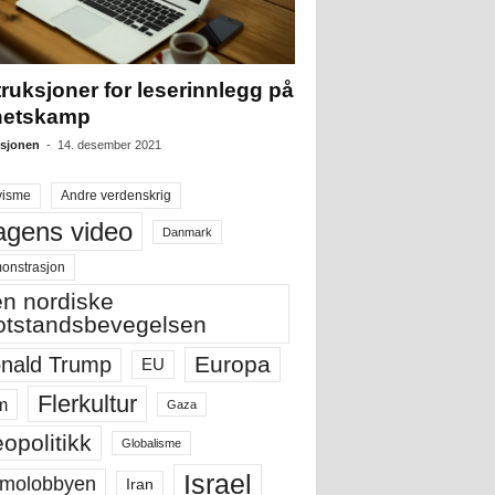
truksjoner for leserinnlegg på
hetskamp
sjonen
-
14. desember 2021
visme
Andre verdenskrig
gens video
Danmark
onstrasjon
n nordiske
tstandsbevegelsen
Europa
nald Trump
EU
Flerkultur
m
Gaza
opolitikk
Globalisme
Israel
molobbyen
Iran