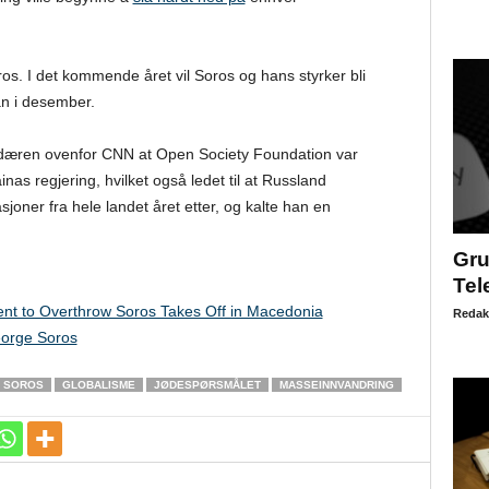
oros. I det kommende året vil Soros og hans styrker bli
ban i desember.
ardæren ovenfor CNN at Open Society Foundation var
inas regjering, hvilket også ledet til at Russland
sjoner fra hele landet året etter, og kalte han en
Gru
Tel
nt to Overthrow Soros Takes Off in Macedonia
Redak
eorge Soros
 SOROS
GLOBALISME
JØDESPØRSMÅLET
MASSEINNVANDRING