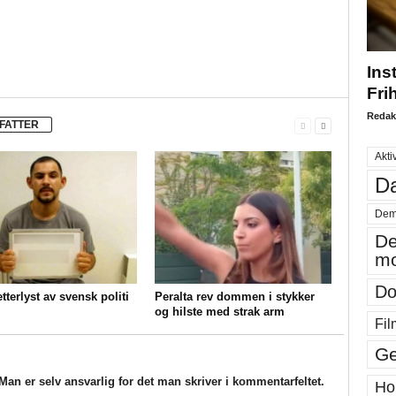
Ins
Fri
Redak
FATTER
Akti
Da
Dem
De
mo
Do
etterlyst av svensk politi
Peralta rev dommen i stykker
og hilste med strak arm
Fil
Ge
an er selv ansvarlig for det man skriver i kommentarfeltet.
Ho