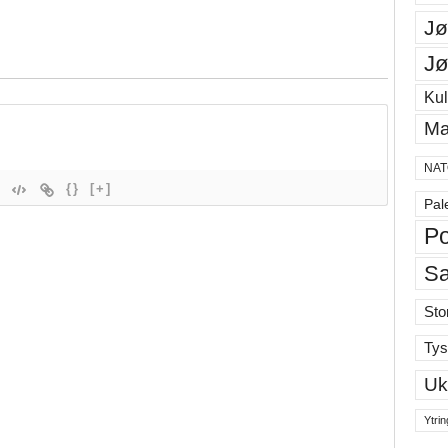
Jø
Jø
Kul
Ma
NAT
{}
[+]
Pal
Po
S
Sto
Tys
Uk
Ytrin