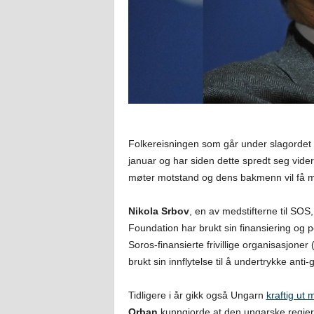
Folkereisningen som går under slagordet S
januar og har siden dette spredt seg vide
møter motstand og dens bakmenn vil få mø
Nikola Srbov
, en av medstifterne til SOS
Foundation har brukt sin finansiering og pe
Soros-finansierte frivillige organisasjon
brukt sin innflytelse til å undertrykke anti
Tidligere i år gikk også Ungarn
kraftig ut
Orban
kunngjorde at den ungarske regjer