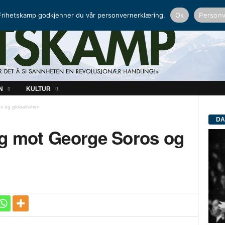
NORDISK RADIO
PEERTUBE
rihetskamp godkjenner du vår personvernerklæring.
Ok
Personv
N
KULTUR
s og globalismen
DA
eg mot George Soros og