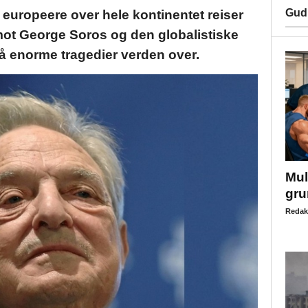
Gud
 europeere over hele kontinentet reiser
mot George Soros og den globalistiske
å enorme tragedier verden over.
Mul
gru
Redak