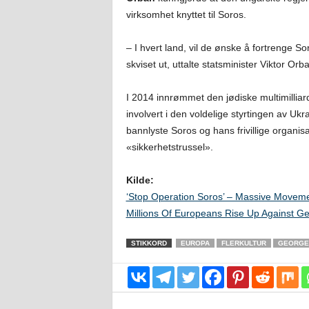
virksomhet knyttet til Soros.
– I hvert land, vil de ønske å fortrenge S
skviset ut, uttalte statsminister Viktor Or
I 2014 innrømmet den jødiske multimilli
involvert i den voldelige styrtingen av Ukra
bannlyste Soros og hans frivillige organisa
«sikkerhetstrussel».
Kilde:
‘Stop Operation Soros’ – Massive Moveme
Millions Of Europeans Rise Up Against G
STIKKORD
EUROPA
FLERKULTUR
GEORGE