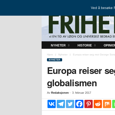
FRIHETSKAMP
DEN NORDISKE MOTSTANDSBEVEGELSEN
Ved å besøke F
F
NYHETER
HISTORIE
OPINIO
r
i
Hjem
Nyheter
Europa reiser seg mot George Soro
h
NYHETER
e
Europa reiser s
t
s
globalismen
k
a
m
Av
Redaksjonen
-
3. februar 2017
p