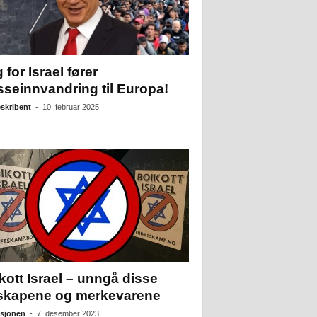
 for Israel fører
seinnvandring til Europa!
skribent
-
10. februar 2025
kott Israel – unngå disse
skapene og merkevarene
sjonen
-
7. desember 2023