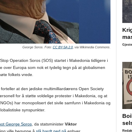
Krig
mas
Gjeste
George Soros. Foto:
CC BY-SA 2.0
, via Wikimedia Commons.
top Operation Soros (SOS) startet i Makedonia tidligere i
re over Europa som nok et tydelig tegn på at globalismen
te folkets vrede.
, forteller at den jødiske multimilliardærens Open Society
rsonell for å støtte voldelige protester i Makedonia, og at
er (NGOs) har monopolisert det sivile samfunn i Makedonia og
-globalistiske synspunkter.
Boi
sel
 mot George Soros
, da statsminister
Viktor
ing ville begynne å
slå hardt ned på
enhver
Redak