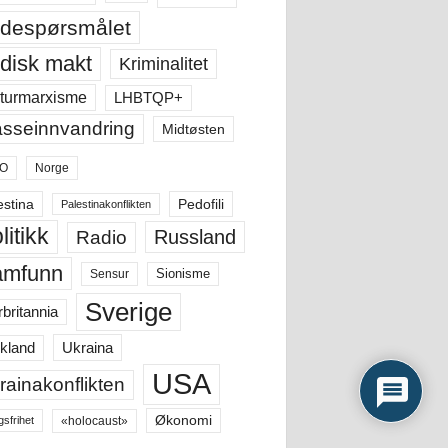
despørsmålet
disk makt
Kriminalitet
LHBTQP+
turmarxisme
sseinnvandring
Midtøsten
O
Norge
estina
Pedofili
Palestinakonflikten
litikk
Russland
Radio
amfunn
Sensur
Sionisme
Sverige
rbritannia
Ukraina
kland
USA
rainakonflikten
Økonomi
«holocaust»
gsfrihet