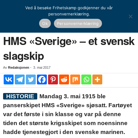
Ved å besøke Frihetskamp godkjenner du vår
personvernerklæring.
Hjem
Historie
Dagens historiske
HMS «Sverige» – et svensk slagskip
Ok
Personvernerklæring
HISTORIE
DAGENS HISTORISKE
NORDISK HISTORIE
HMS «Sverige» – et svensk
slagskip
Av
Redaksjonen
-
3. mai 2017
HISTORIE
Mandag 3. mai 1915 ble
panserskipet HMS «Sverige» sjøsatt. Fartøyet
var det første i sin klasse og var på denne
tiden det største krigsskipet som noensinne
hadde tjenestegjort i den svenske marinen.