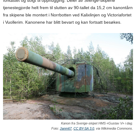
forkastet og solgt til opphugging. Deler av Sverige-skipene
tjenestegjorde helt frem til slutten av 90-tallet da 15,2 cm kanontårn
fra skipene ble montert i Norrbotten ved Kalixlinjen og Victoriafortet
i Vuollerim. Kanonene har blitt bevart og kan fortsatt besøkes.
Kanon fra Sverige-skipet HMS «Gustav V» i dag.
Foto:
Janm67
,
CC BY-SA 3.0
, via Wikimedia Commons.