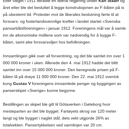
Etter valget i 1911 tiltrådte en liberal regjering under
Karl Staaff
og
året etter ble det besluttet å legge konstruksjonen av F-båten på is
på ubestemt tid. Protester mot de liberales beslutning førte til at
forsvars- og fosterlandsvennlige krefter i landet startet «Svenska
pansarbåtsföreningen» i januar 1912. Foreningens mål var å samle
inn de økonomiske midlene som var nødvendig for å bygge F-
båten, samt øke forsvarsviljen hos befolkningen.
Innsamlingen gikk over all forventning, og det ble samlet inn over 1
000 000 kroner i uken. Allerede den 4. mai 1912 hadde det blitt
samlet inn over 15 000 000 kroner. Den beregnede prisen på F-
båten lå på drøye 11 000 000 kroner. Den 22. mai 1912 overtok
kong
Gustav V
foreningens innsamlede penger og byggingen av
panserskipet «Sverige» kunne begynne.
Bestillingen av skipet ble gitt til Götaverken i Gøteborg hvor
mesteparten av det ble bygget. Fartøyets skrog var 120 meter
langt og ble bygget i naglet stål; dets vekt utgjorde 26% av
totalvekten. Pansertykkelsen ved vannlinjen var 20 cm.