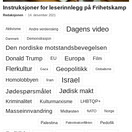
Instruksjoner for leserinnlegg på Frihetskamp
Redaksjonen
-
14. desember 2021
Dagens video
Aktivisme
Andre verdenskrig
Demonstrasjon
Danmark
Den nordiske motstandsbevegelsen
Europa
Donald Trump
Film
EU
Flerkultur
Geopolitikk
Gaza
Globalisme
Israel
Homolobbyen
Iran
Jødisk makt
Jødespørsmålet
Kriminalitet
LHBTQP+
Kulturmarxisme
Masseinnvandring
Midtøsten
NATO
Norge
Palestina
Pedofili
Palestinakonflikten