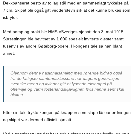
Dekkpanseret besto av to lag stål med en sammenlagt tykkelse på
7 cm. Skipet ble også gitt vedderstevn slik at det kunne brukes som
isbryter.
Med pomp og prakt ble HMS «Sverige» sjøsatt den 3. mai 1915.
Sjøsettingen ble bevitnet av 1 600 spesielt inviterte gjester samt
tusenvis av andre Gøteborg-boere. I kongens tale sa han blant
annet:
Gjennom denne nasjonalsamling med rørende bidrag også
fra de fattigste samfunnsklassene har dagens generasjon
svenske menn og kvinner gitt et lysende eksempel på
offervilje og varm fosterlandskjærlighet, hvis minne sent skal
blekne.
Etter sin tale trykte kongen på knappen som slapp låseanordningen
og skipet var dermed offisielt sjøsatt.