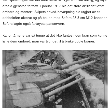
Ved sjøsettingen var det bare selve skroget som var ferdig, og mye
arbeid gjenstod fortsatt. I januar 1917 ble det store artilleriet løftet
ombord og montert. Skipets hoved-bevæpning ble utgjort av et
dobbelttårn akterut og på bauen med Bofors 28,3 cm M12-kanoner.
Bofors lagde også fartøyets panservern.
Kanontårnene var så tunge at det ikke fantes noen kran som kunne
løfte dem ombord; man var tvunget til å bruke doble kraner.