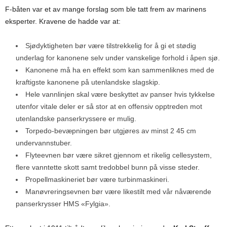
F-båten var et av mange forslag som ble tatt frem av marinens
eksperter. Kravene de hadde var at:
Sjødyktigheten bør være tilstrekkelig for å gi et stødig
underlag for kanonene selv under vanskelige forhold i åpen sjø.
Kanonene må ha en effekt som kan sammenliknes med de
kraftigste kanonene på utenlandske slagskip.
Hele vannlinjen skal være beskyttet av panser hvis tykkelse
utenfor vitale deler er så stor at en offensiv opptreden mot
utenlandske panserkryssere er mulig.
Torpedo-bevæpningen bør utgjøres av minst 2 45 cm
undervannstuber.
Flyteevnen bør være sikret gjennom et rikelig cellesystem,
flere vanntette skott samt tredobbel bunn på visse steder.
Propellmaskineriet bør være turbinmaskineri.
Manøvreringsevnen bør være likestilt med vår nåværende
panserkrysser HMS «Fylgia».