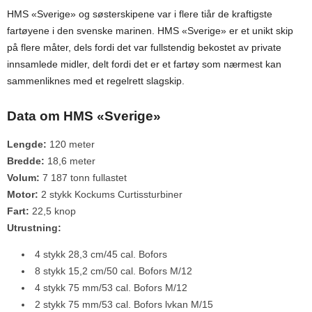
HMS «Sverige» og søsterskipene var i flere tiår de kraftigste
fartøyene i den svenske marinen. HMS «Sverige» er et unikt skip
på flere måter, dels fordi det var fullstendig bekostet av private
innsamlede midler, delt fordi det er et fartøy som nærmest kan
sammenliknes med et regelrett slagskip.
Data om HMS «Sverige»
Lengde:
120 meter
Bredde:
18,6 meter
Volum:
7 187 tonn fullastet
Motor:
2 stykk Kockums Curtissturbiner
Fart:
22,5 knop
Utrustning:
4 stykk 28,3 cm/45 cal. Bofors
8 stykk 15,2 cm/50 cal. Bofors M/12
4 stykk 75 mm/53 cal. Bofors M/12
2 stykk 75 mm/53 cal. Bofors lvkan M/15