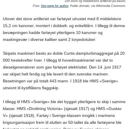
Det store og middelstore artilleriet på bauen.
Foto:
See page for author
, Public domain, via Wikimedia Commons.
Utover det store artilleriet var fartøyet utrustet med 8 middelstore
15,2 cm kanoner, montert i dobbelt- og enkelttårn. I tillegg til denne
bevæpningen hadde fartøyet ytterligere 10 kanoner og
maskingevær i diverse kaliber samt 2 torpedotuber.
Skipets maskineri besto av doble Curtis-dampturbinaggregat på 20
000 hestekrefter hver. I tillegg til hovedmaskineriet var det to
dieselgeneratorer som gav fartøyet elektrisitet. Den 14. juni 1917
var skipet helt ferdig og ble levert til den svenske marinen.
Besetningen var på totalt 443 mann. I 1918 ble HMS «Sverige»
utnevnt til kystflåtens flaggskip.
I tillegg til HMS «Sverige» ble det bygget ytterligere to skip i samme
klasse: HMS «Drottning Victoria» (sjøsatt 1917) og HMS «Gustav
V» (sjøsatt 1918). Fartøy i Sverige-klassen inngikk i marinens
krigsorganisasjon frem til slutten av 50-tallet da alle fartøyene ble