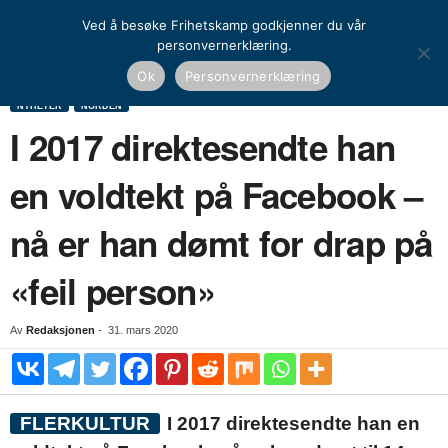
Ved å besøke Frihetskamp godkjenner du vår
personvernerklæring.
Hjem
Nyheter
Norden
I 2017 direktesendte han en voldtekt på Facebook – nå er
Ok
Personvernerklæring
han...
NYHETER
NORDEN
I 2017 direktesendte han
en voldtekt på Facebook –
nå er han dømt for drap på
«feil person»
Av
Redaksjonen
-
31. mars 2020
FLERKULTUR
I 2017 direktesendte han en