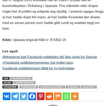
bussholdeplass i Eriksberg i Uppsala. Fire måneder etter drapet
ringte han til politiet og erkjente seg skyldig. I avhøret oppgav Aragy
at han hadde drept feil mann, at han hadde forvekslet den drepte
med en annen person som hadde gått rundt og snakket stygt om
ham.
Kilde:
Uppsala tingsrätt Mål nr: B 5452-19
Les også:
Afghanerne bak Facebook-voldtekten blir ikke utvist fra Sverige
«Facebook-voldtektsmennene» har byttet navn
Facebook-voldtektsmann tiltalt for ny forbrytelse
VIA
NORDFRONT.SE
KILDE
NORDFRONT.SE
STIKKORD
FLERKULTUR
GRUPPEVOLDTEKT
SVERIGE
VOLDTEKT