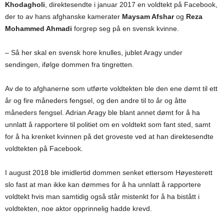
Khodagholi
, direktesendte i januar 2017 en voldtekt på Facebook,
der to av hans afghanske kamerater
Maysam Afshar
og
Reza
Mohammed Ahmadi
forgrep seg på en svensk kvinne.
– Så her skal en svensk hore knulles, jublet Aragy under
sendingen, ifølge dommen fra tingretten.
Av de to afghanerne som utførte voldtekten ble den ene dømt til ett
år og fire måneders fengsel, og den andre til to år og åtte
måneders fengsel. Adrian Aragy ble blant annet dømt for å ha
unnlatt å rapportere til politiet om en voldtekt som fant sted, samt
for å ha krenket kvinnen på det groveste ved at han direktesendte
voldtekten på Facebook.
I august 2018 ble imidlertid dommen senket ettersom Høyesterett
slo fast at man ikke kan dømmes for å ha unnlatt å rapportere
voldtekt hvis man samtidig også står mistenkt for å ha bistått i
voldtekten, noe aktor opprinnelig hadde krevd.