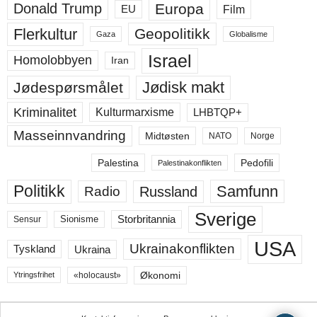
Europa
Donald Trump
Film
EU
Flerkultur
Geopolitikk
Gaza
Globalisme
Israel
Homolobbyen
Iran
Jødisk makt
Jødespørsmålet
Kriminalitet
LHBTQP+
Kulturmarxisme
Masseinnvandring
Midtøsten
NATO
Norge
Palestina
Pedofili
Palestinakonflikten
Politikk
Samfunn
Russland
Radio
Sverige
Storbritannia
Sensur
Sionisme
USA
Ukrainakonflikten
Ukraina
Tyskland
Økonomi
«holocaust»
Ytringsfrihet