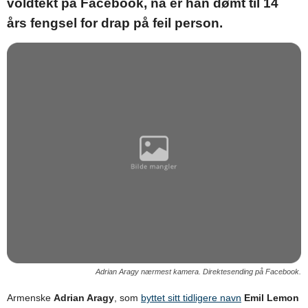
voldtekt på Facebook, nå er han dømt til 14
års fengsel for drap på feil person.
Adrian Aragy nærmest kamera. Direktesending på Facebook.
Armenske
Adrian Aragy
, som
byttet sitt tidligere navn
Emil Lemon