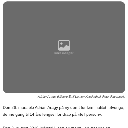
Adrian Aragy, tidligere Emil Lemon Khodagholi. Foto: Facebook.
Den 26. mars ble Adrian Aragy på ny dømt for kriminalitet i Sverige,
denne gang til 14 års fengsel for drap på «feil person».
Den 2. august 2019 knivstakk han en mann i brystet ved en