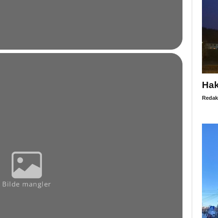
Hak
Redak