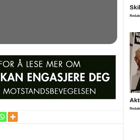
Ski
Redak
Akt
Redak