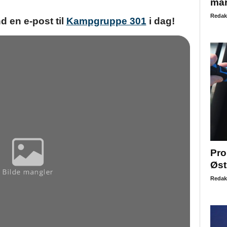
mar
Redak
 en e-post til
Kampgruppe 301
i dag!
Pro
Øst
Redak