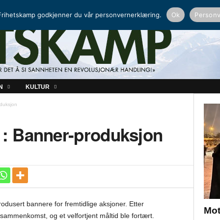
NORDISK RADIO
PEERTUBE
rihetskamp godkjenner du vår personvernerklæring.
Ok
Personv
N
KULTUR
duksjon
: Banner-produksjon
odusert bannere for fremtidlige aksjoner. Etter
Mot
sammenkomst, og et velfortjent måltid ble fortært.