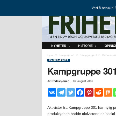
FRIHETSKAMP
DEN NORDISKE MOTSTANDSBEVEGELSEN
Ved å besøke F
F
NYHETER
HISTORIE
OPINIO
r
i
Hjem
Kamprapport
Kampgruppe 301: Banner-pro
h
KAMPRAPPORT
e
Kampgruppe 301
t
s
Av
Redaksjonen
-
16. august 2016
k
a
m
p
Aktivister fra Kampgruppe 301 har nylig pr
produksjonen hadde aktivistene en sosial 