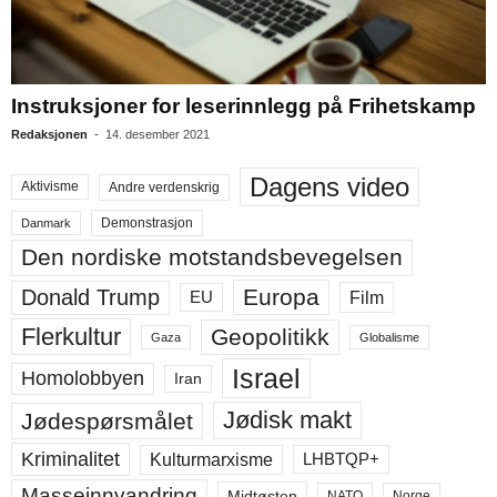
Instruksjoner for leserinnlegg på Frihetskamp
Redaksjonen
-
14. desember 2021
Dagens video
Aktivisme
Andre verdenskrig
Demonstrasjon
Danmark
Den nordiske motstandsbevegelsen
Europa
Donald Trump
Film
EU
Flerkultur
Geopolitikk
Gaza
Globalisme
Israel
Homolobbyen
Iran
Jødisk makt
Jødespørsmålet
Kriminalitet
LHBTQP+
Kulturmarxisme
Masseinnvandring
Midtøsten
NATO
Norge