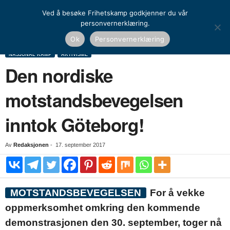
Ved å besøke Frihetskamp godkjenner du vår
personvernerklæring.
Hjem
Nasjonal kamp
Aktivisme
Den nordiske motstandsbevegelsen inntok
Ok
Personvernerklæring
Göteborg!
NASJONAL KAMP
AKTIVISME
Den nordiske
motstandsbevegelsen
inntok Göteborg!
Av
Redaksjonen
-
17. september 2017
MOTSTANDSBEVEGELSEN
For å vekke
oppmerksomhet omkring den kommende
demonstrasjonen den 30. september, toger nå