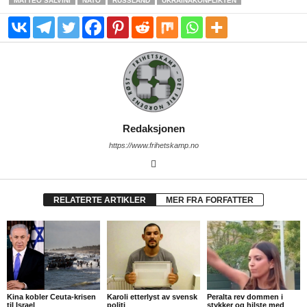
MATTEO SALVINI
NATO
RUSSLAND
UKRAINAKONFLIKTEN
Redaksjonen
https://www.frihetskamp.no
RELATERTE ARTIKLER
MER FRA FORFATTER
Kina kobler Ceuta-krisen
Karoli etterlyst av svensk
Peralta rev dommen i
til Israel
politi
stykker og hilste med