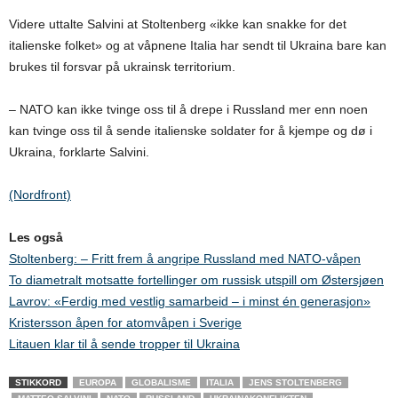
Videre uttalte Salvini at Stoltenberg «ikke kan snakke for det
italienske folket» og at våpnene Italia har sendt til Ukraina bare kan
brukes til forsvar på ukrainsk territorium.
– NATO kan ikke tvinge oss til å drepe i Russland mer enn noen
kan tvinge oss til å sende italienske soldater for å kjempe og dø i
Ukraina, forklarte Salvini.
(Nordfront)
Les også
Stoltenberg: – Fritt frem å angripe Russland med NATO-våpen
To diametralt motsatte fortellinger om russisk utspill om Østersjøen
Lavrov: «Ferdig med vestlig samarbeid – i minst én generasjon»
Kristersson åpen for atomvåpen i Sverige
Litauen klar til å sende tropper til Ukraina
STIKKORD
EUROPA
GLOBALISME
ITALIA
JENS STOLTENBERG