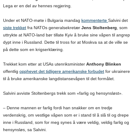
Lega er en del av hennes regjering.
Under et NATO-møte i Bulgaria mandag
kommenterte
Salvini det
siste trekket
fra NATOs generalsekretær
Jens Stoltenberg
, som
uttrykte at NATO-land bør tillate Kyiv å bruke sine våpen til angrep
dypt inne i Russland. Dette til tross for at Moskva sa at de ville se
på dette som en krigserklæring.
Trekket kom etter at USAs utenriksminister
Anthony Blinken
offentlig
opphevet det tidligere amerikanske forbudet
for ukrainere
til å bruke amerikanske langdistansevåpen til det formålet.
Salvini avviste Stoltenbergs trekk som «farlig og hensynsløst».
– Denne mannen er farlig fordi han snakker om en tredje
verdenskrig, om vestlige våpen som er i stand til å slå til og drepe
inne i Russland, som for meg synes å være veldig, veldig farlig og
hensynsløs, sa Salvini.