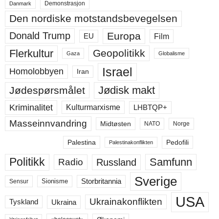
Demonstrasjon
Danmark
Den nordiske motstandsbevegelsen
Europa
Donald Trump
Film
EU
Flerkultur
Geopolitikk
Gaza
Globalisme
Israel
Homolobbyen
Iran
Jødisk makt
Jødespørsmålet
Kriminalitet
LHBTQP+
Kulturmarxisme
Masseinnvandring
Midtøsten
NATO
Norge
Palestina
Pedofili
Palestinakonflikten
Politikk
Samfunn
Russland
Radio
Sverige
Storbritannia
Sensur
Sionisme
USA
Ukrainakonflikten
Ukraina
Tyskland