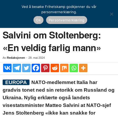
Ved å besøke Frihetskamp godkjenner du vår
personvernerklæring.
Hjem
Nyheter
Salvini om Stoltenberg: «En veldig farlig mann»
Ok
Personvernerklæring
NYHETER
UTENRIKS
Salvini om Stoltenberg:
«En veldig farlig mann»
Av
Redaksjonen
-
28. mai 2024
EUROPA
NATO-medlemmet Italia har
gradvis tonet ned sin retorikk om Russland og
Ukraina. Nylig erklærte også landets
visestatsminister Matteo Salvini at NATO-sjef
Jens Stoltenberg «ikke kan snakke for