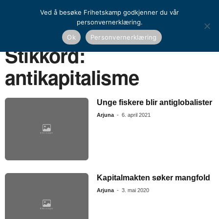
Ved å besøke Frihetskamp godkjenner du vår
personvernerklæring.
Ok
Personvernerklæring
Hjem
Stikkord
Antikapitalisme
Stikkord:
antikapitalisme
Unge fiskere blir antiglobalister
Arjuna
-
6. april 2021
Kapitalmakten søker mangfold
Arjuna
-
3. mai 2020