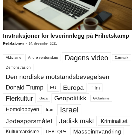
Instruksjoner for leserinnlegg på Frihetskamp
Redaksjonen
-
14. desember 2021
Dagens video
Aktivisme
Andre verdenskrig
Danmark
Demonstrasjon
Den nordiske motstandsbevegelsen
Europa
Donald Trump
Film
EU
Flerkultur
Geopolitikk
Gaza
Globalisme
Israel
Homolobbyen
Iran
Jødisk makt
Jødespørsmålet
Kriminalitet
Masseinnvandring
LHBTQP+
Kulturmarxisme