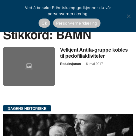
Ved å besøke Frihetskamp godkjenner du vår
personvernerklæring.
Ok
Personvernerklæring
Hjem
Stikkord
BAMN
Stikkord: BAMN
Velkjent Antifa-gruppe kobles
til pedofiliaktiviteter
Redaksjonen
-
6. mai 2017
DAGENS HISTORISKE