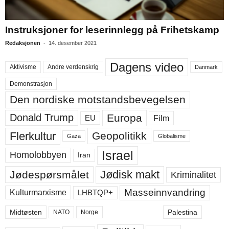
Instruksjoner for leserinnlegg på Frihetskamp
Redaksjonen
-
14. desember 2021
Dagens video
Aktivisme
Andre verdenskrig
Danmark
Demonstrasjon
Den nordiske motstandsbevegelsen
Europa
Donald Trump
Film
EU
Flerkultur
Geopolitikk
Gaza
Globalisme
Israel
Homolobbyen
Iran
Jødisk makt
Jødespørsmålet
Kriminalitet
Masseinnvandring
LHBTQP+
Kulturmarxisme
Midtøsten
Palestina
NATO
Norge