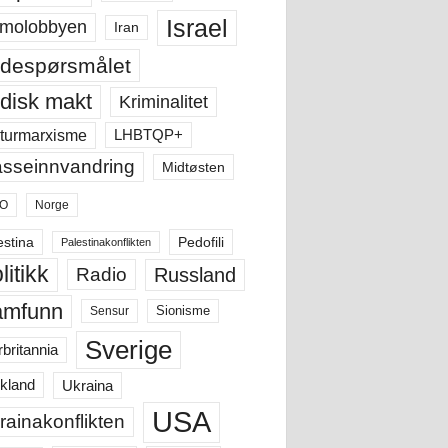
Israel
molobbyen
Iran
despørsmålet
disk makt
Kriminalitet
LHBTQP+
turmarxisme
sseinnvandring
Midtøsten
O
Norge
estina
Pedofili
Palestinakonflikten
litikk
Russland
Radio
amfunn
Sensur
Sionisme
Sverige
rbritannia
Ukraina
kland
USA
rainakonflikten