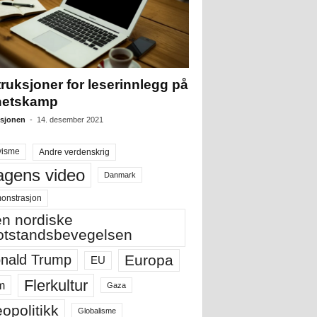
truksjoner for leserinnlegg på
hetskamp
sjonen
-
14. desember 2021
visme
Andre verdenskrig
gens video
Danmark
onstrasjon
n nordiske
tstandsbevegelsen
Europa
nald Trump
EU
Flerkultur
m
Gaza
opolitikk
Globalisme