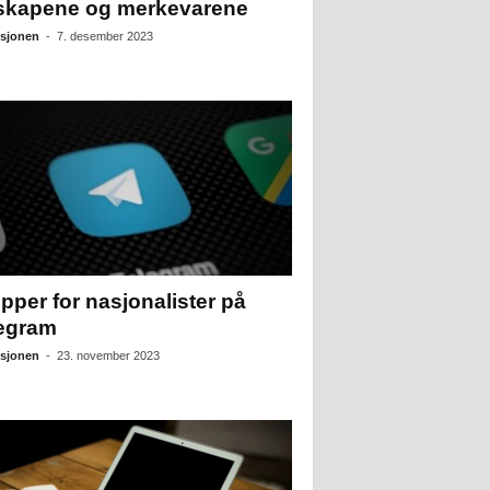
skapene og merkevarene
sjonen
-
7. desember 2023
pper for nasjonalister på
egram
sjonen
-
23. november 2023