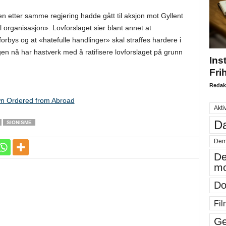
gen etter samme regjering hadde gått til aksjon mot Gyllent
 organisasjon». Lovforslaget sier blant annet at
forbys og at «hatefulle handlinger» skal straffes hardere i
ingen nå har hastverk med å ratifisere lovforslaget på grunn
Ins
Fri
Redak
n Ordered from Abroad
Akti
Da
SIONISME
Dem
De
mo
Do
Fil
Ge