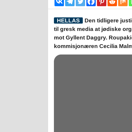
HELLAS
Den tidligere just
til gresk media at jødiske o
mot Gyllent Daggry. Roupaki
kommisjonæren Cecilia Malm