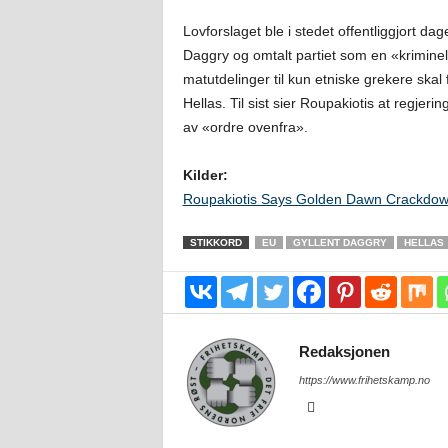
Lovforslaget ble i stedet offentliggjort da
Daggry og omtalt partiet som en «kriminell
matutdelinger til kun etniske grekere skal 
Hellas. Til sist sier Roupakiotis at regjer
av «ordre ovenfra».
Kilder:
Roupakiotis Says Golden Dawn Crackdow
STIKKORD
EU
GYLLENT DAGGRY
HELLAS
Redaksjonen
https://www.frihetskamp.no