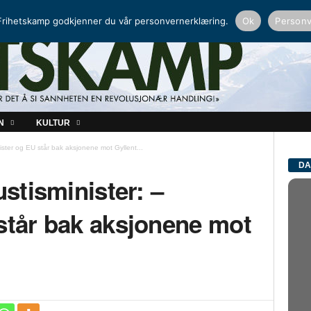
NORDISK RADIO
PEERTUBE
rihetskamp godkjenner du vår personvernerklæring.
Ok
Personv
N
KULTUR
onister og EU står bak aksjonene mot Gyllent...
DA
ustisminister: –
står bak aksjonene mot