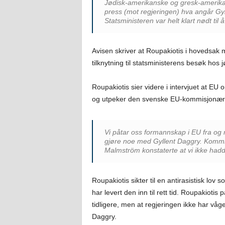
Jødisk-amerikanske og gresk-amerikan
press (mot regjeringen) hva angår Gylle
Statsministeren var helt klart nødt til å
Avisen skriver at Roupakiotis i hovedsak 
tilknytning til statsministerens besøk hos 
Roupakiotis sier videre i intervjuet at EU o
og utpeker den svenske EU-kommisjonæ
Vi påtar oss formannskap i EU fra og
gjøre noe med Gyllent Daggry. Ko
Malmström konstaterte at vi ikke hadde
Roupakiotis sikter til en antirasistisk lov
har levert den inn til rett tid. Roupakiotis 
tidligere, men at regjeringen ikke har våget
Daggry.