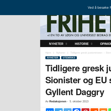
FRIHETSKAMP
DEN NORDISKE MOTSTANDSBEVEGELSEN
Ved å besøke F
F
NYHETER
HISTORIE
OPINIO
r
i
Hjem
Nyheter
Tidligere gresk justisminister: – Si
h
NYHETER
UTENRIKS
e
Tidligere gresk j
t
s
Sionister og EU 
k
a
Gyllent Daggry
m
p
Av
Redaksjonen
-
5. oktober 2013