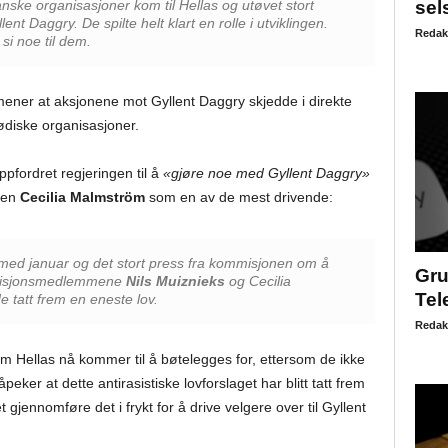
sel
ske organisasjoner kom til Hellas og utøvet stort
nt Daggry. De spilte helt klart en rolle i utviklingen.
Redak
 si noe til dem.
mener at aksjonene mot Gyllent Daggry skjedde i direkte
jødiske organisasjoner.
ppfordret regjeringen til å
«gjøre noe med Gyllent Daggry»
ren
Cecilia Malmström
som en av de mest drivende:
 med januar og det stort press fra kommisjonen om å
Gru
mmisjonsmedlemmene
Nils Muiznieks
og Cecilia
Tel
 tatt frem en eneste lov.
Redak
 som Hellas nå kommer til å bøtelegges for, ettersom de ikke
påpeker at dette antirasistiske lovforslaget har blitt tatt frem
 gjennomføre det i frykt for å drive velgere over til Gyllent