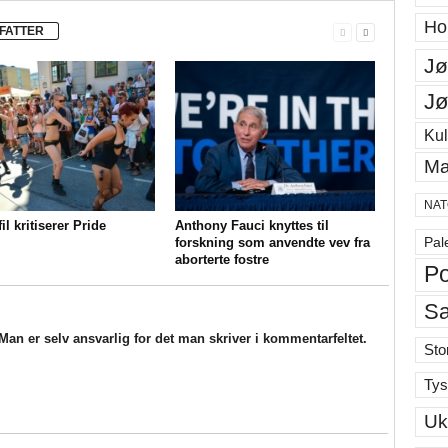
Ho
FATTER
Jø
Jø
Kul
Ma
NAT
il kritiserer Pride
Anthony Fauci knyttes til
Pal
forskning som anvendte vev fra
aborterte fostre
Po
S
an er selv ansvarlig for det man skriver i kommentarfeltet.
Sto
Tys
Uk