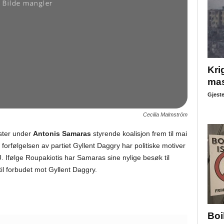
Krig
mas
Gjeste
Cecilia Malmström
ister under
Antonis Samaras
styrende koalisjon frem til mai
 forfølgelsen av partiet Gyllent Daggry har politiske motiver
. Ifølge Roupakiotis har Samaras sine nylige besøk til
til forbudet mot Gyllent Daggry.
Boi