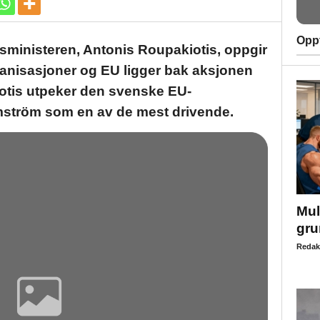
Oppt
isministeren, Antonis Roupakiotis, oppgir
rganisasjoner og EU ligger bak aksjonen
otis utpeker den svenske EU-
ström som en av de mest drivende.
Mul
gru
Redak