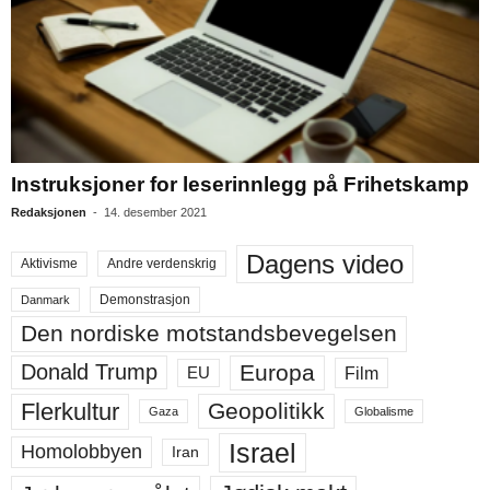
Instruksjoner for leserinnlegg på Frihetskamp
Redaksjonen
-
14. desember 2021
Dagens video
Aktivisme
Andre verdenskrig
Demonstrasjon
Danmark
Den nordiske motstandsbevegelsen
Europa
Donald Trump
Film
EU
Flerkultur
Geopolitikk
Gaza
Globalisme
Israel
Homolobbyen
Iran