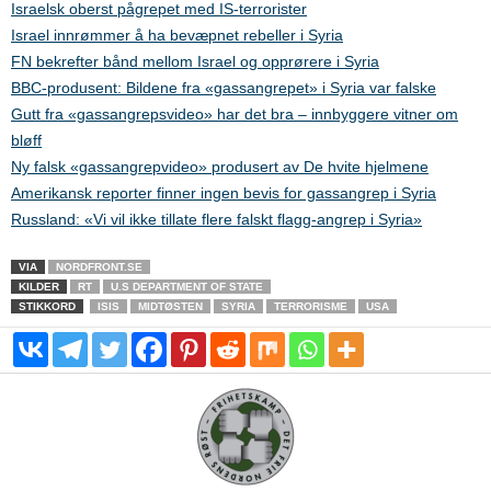
Israelsk oberst pågrepet med IS-terrorister
Israel innrømmer å ha bevæpnet rebeller i Syria
FN bekrefter bånd mellom Israel og opprørere i Syria
BBC-produsent: Bildene fra «gassangrepet» i Syria var falske
Gutt fra «gassangrepsvideo» har det bra – innbyggere vitner om
bløff
Ny falsk «gassangrepvideo» produsert av De hvite hjelmene
Amerikansk reporter finner ingen bevis for gassangrep i Syria
Russland: «Vi vil ikke tillate flere falskt flagg-angrep i Syria»
VIA
NORDFRONT.SE
KILDER
RT
U.S DEPARTMENT OF STATE
STIKKORD
ISIS
MIDTØSTEN
SYRIA
TERRORISME
USA