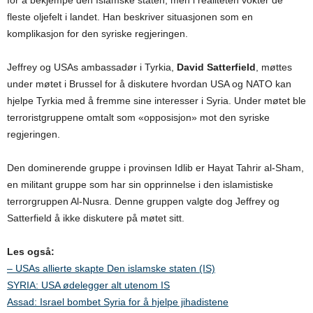
fleste oljefelt i landet. Han beskriver situasjonen som en
komplikasjon for den syriske regjeringen.
Jeffrey og USAs ambassadør i Tyrkia,
David Satterfield
, møttes
under møtet i Brussel for å diskutere hvordan USA og NATO kan
hjelpe Tyrkia med å fremme sine interesser i Syria. Under møtet ble
terroristgruppene omtalt som «opposisjon» mot den syriske
regjeringen.
Den dominerende gruppe i provinsen Idlib er Hayat Tahrir al-Sham,
en militant gruppe som har sin opprinnelse i den islamistiske
terrorgruppen Al-Nusra. Denne gruppen valgte dog Jeffrey og
Satterfield å ikke diskutere på møtet sitt.
Les også:
– USAs allierte skapte Den islamske staten (IS)
SYRIA: USA ødelegger alt utenom IS
Assad: Israel bombet Syria for å hjelpe jihadistene