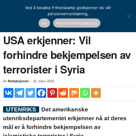
Ved å besøke Frihetskamp godkjenner du vår
personvernerklæring.
Hjem
Nyheter
USA erkjenner: Vil forhindre bekjempelsen av terrorister i Syria
Ok
Personvernerklæring
NYHETER
UTENRIKS
USA erkjenner: Vil
forhindre bekjempelsen av
terrorister i Syria
Av
Redaksjonen
-
16. mars 2020
UTENRIKS
Det amerikanske
utenriksdepartementet erkjenner nå at deres
mål er å forhindre bekjempelsen av
islamistiske terrorister i Syria.