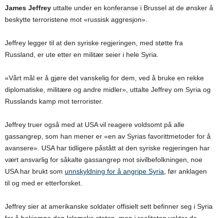
James Jeffrey
uttalte under en konferanse i Brussel at de ønsker å
beskytte terroristene mot «russisk aggresjon».
Jeffrey legger til at den syriske regjeringen, med støtte fra
Russland, er ute etter en militær seier i hele Syria.
«Vårt mål er å gjøre det vanskelig for dem, ved å bruke en rekke
diplomatiske, militære og andre midler», uttalte Jeffrey om Syria og
Russlands kamp mot terrorister.
Jeffrey truer også med at USA vil reagere voldsomt på alle
gassangrep, som han mener er «en av Syrias favorittmetoder for å
avansere». USA har tidligere påstått at den syriske regjeringen har
vært ansvarlig for såkalte gassangrep mot sivilbefolkningen, noe
USA har brukt som
unnskyldning for å angripe Syria
, før anklagen
til og med er etterforsket.
Jeffrey sier at amerikanske soldater offisielt sett befinner seg i Syria
for å bekjempe den Islamske staten, men i realiteten vokter de