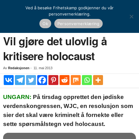
Ved å besøke Frihetskamp godkjenner du vår
personvernerklæring.
Hjem
Nyheter
Vil gjøre det ulovlig å kritisere holocaust
Ok
Personvernerklæring
NYHETER
UTENRIKS
Vil gjøre det ulovlig å
kritisere holocaust
Av
Redaksjonen
-
11. mai 2013
UNGARN:
På tirsdag opprettet den jødiske
verdenskongressen, WJC, en resolusjon som
sier det skal være kriminelt å fornekte eller
sette spørsmålstegn ved holocaust.