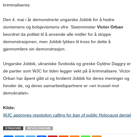
kriminaliseres.
Den 4. mai i år demonstrerte ungarske Jobbik for å hedre
sionismens og bolsjevismens ofre. Statsminister
Victor Orban
beordret da politiet til å anvende alle midler for å stoppe
demonstrasjonen, men Jobbik lykkes til tross for dette å
gjennomføre sin demonstrasjon.
Ungarske Jobbik, ukraniske Svoboda og greske Gyldne Daggry er
de partier som WJC for tiden legger vekt på å kriminalisere. Victor
Orban har åpent gått ut og fordømt Jobbik for deres meninger og
hevder de, og deres samarbeidspartnere er «en trussel mot
demokratiet».
Kilde:
WJC approves resolution calling for ban of public Holocaust denial
STIKKORD
REVISJONISME