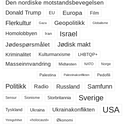
Den nordiske motstandsbevegelsen
Europa
Donald Trump
Film
EU
Flerkultur
Geopolitikk
Gaza
Globalisme
Israel
Homolobbyen
Iran
Jødisk makt
Jødespørsmålet
Kriminalitet
LHBTQP+
Kulturmarxisme
Masseinnvandring
Midtøsten
NATO
Norge
Palestina
Pedofili
Palestinakonflikten
Politikk
Samfunn
Russland
Radio
Sverige
Storbritannia
Sensur
Sionisme
USA
Ukrainakonflikten
Ukraina
Tyskland
Økonomi
«holocaust»
Ytringsfrihet