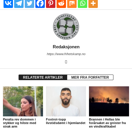
Redaksjonen
https://www.frihetskamp.no
RELATERTE ARTIKLER
MER FRA FORFATTER
Peralta rev dommen i
Foxtrot-topp
Brannen i Hellas ble
stykker og hilste med
livstidsdømt i hjemlandet
forårsaket av gnister fra
strak arm
en vindkraftkabel